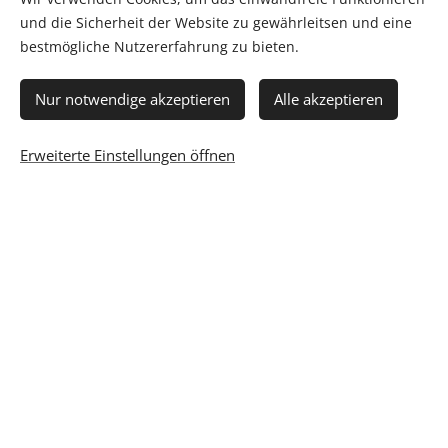
und die Sicherheit der Website zu gewährleitsen und eine
bestmögliche Nutzererfahrung zu bieten.
BreathWalk®
Nur notwendige akzeptieren
Alle akzeptieren
Erweiterte Einstellungen öffnen
Qi Gong
Lebensberatung
Aus rechtlichen Gründen weise ich auf Folgendes hin:
Ich bin weder Ärztin noch Heilpraktikerin, stelle keine Diagnosen und gebe