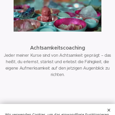
Achtsamkeitscoaching
Jeder meiner Kurse sind von Achtsamkeit geprägt – das
heißt, du erlernst, stärkst und erlebst die Fähigkeit, die
eigene Aufmerksamkeit auf den jetzigen Augenblick zu
richten.
Waldbaden
Wir verwenden Cookies, um das einwandfreie Funktionieren