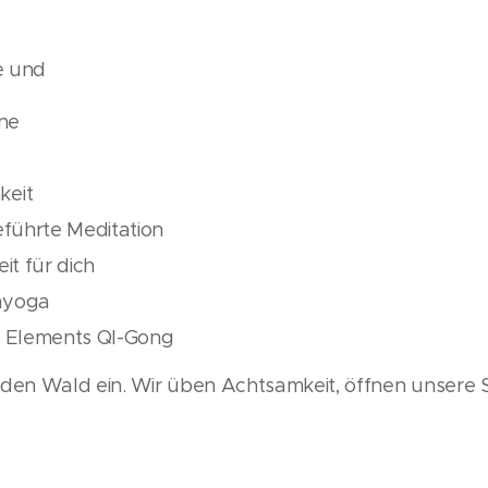
e und
nne
keit
eführte Meditation
it für dich
myoga
t Elements QI-Gong
n den Wald ein. Wir üben Achtsamkeit, öffnen unsere 